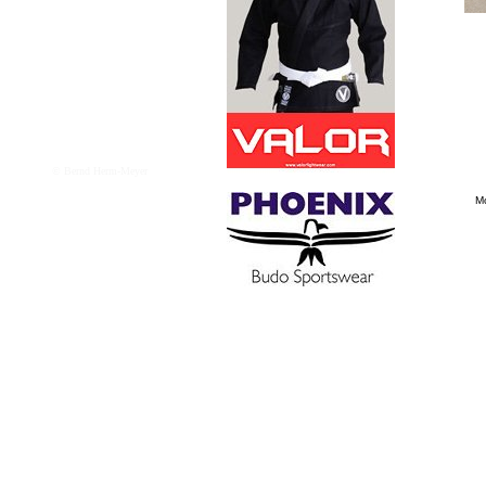
© Bernd Herm-Meyer
Mo