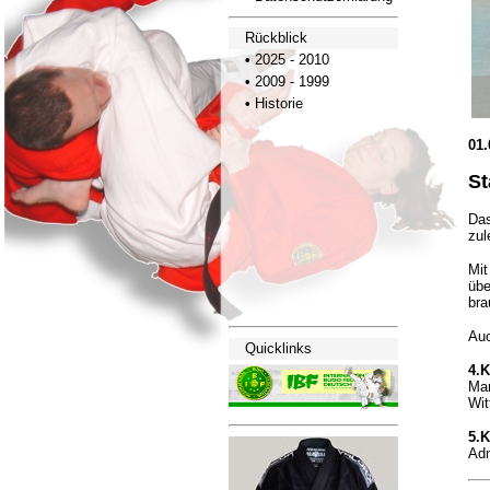
Rückblick
•
2025 - 2010
•
2009 - 1999
•
Historie
01.
St
Das
zul
Mit
übe
bra
Auc
Quicklinks
4.
Mar
Wit
5.
Adn