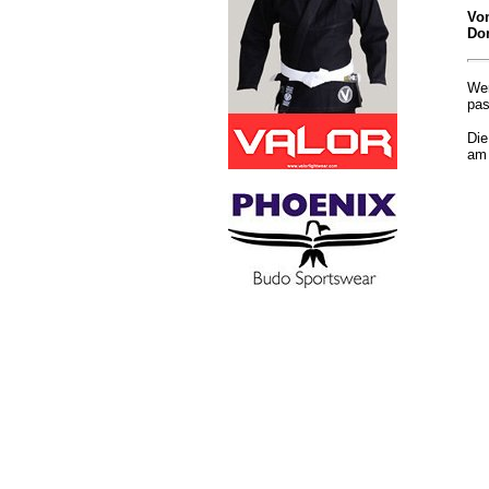
Vom
Don
Wer
pa
Die
am 