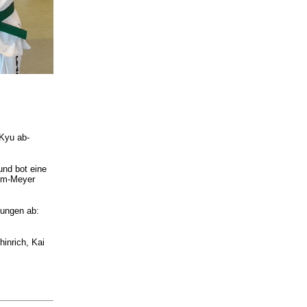
 Kyu ab-
und bot eine
rm-Meyer
fungen ab:
hinrich, Kai