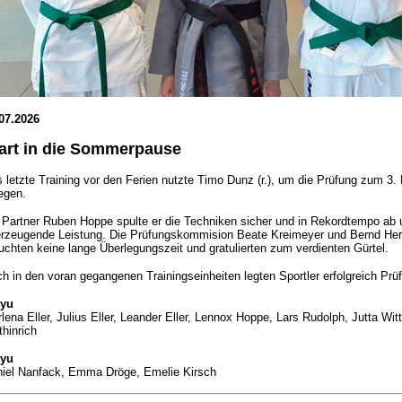
07.2026
art in die Sommerpause
 letzte Training vor den Ferien nutzte Timo Dunz (r.), um die Prüfung zum 3.
egen.
 Partner Ruben Hoppe spulte er die Techniken sicher und in Rekordtempo ab 
rzeugende Leistung. Die Prüfungskommision Beate Kreimeyer und Bernd He
uchten keine lange Überlegungszeit und gratulierten zum verdienten Gürtel.
h in den voran gegangenen Trainingseinheiten legten Sportler erfolgreich Prü
Kyu
lena Eller, Julius Eller, Leander Eller, Lennox Hoppe, Lars Rudolph, Jutta Witt
thinrich
Kyu
iel Nanfack, Emma Dröge, Emelie Kirsch